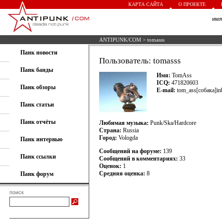
КАРТА САЙТА
О ПРОЕКТЕ
им
ANTIPUNK/COM
> tomasss
Панк новости
Пользователь: tomasss
Панк банды
Имя:
TomAss
ICQ:
471820603
Панк обзоры
E-mail:
tom_ass[собака]in
Панк статьи
Панк отчёты
Любимая музыка:
Punk/Ska/Hardcore
Страна:
Russia
Город:
Vologda
Панк интервью
Сообщений на форуме:
139
Панк ссылки
Сообщений в комментариях:
33
Оценок:
1
Средняя оценка:
8
Панк форум
поиск