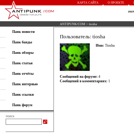
КАРТА САЙТА
О ПРОЕКТЕ
им
ANTIPUNK/COM
> tiosha
Панк новости
Пользователь: tiosha
Панк банды
Имя:
Tiosha
Панк обзоры
Панк статьи
Панк отчёты
Сообщений на форуме:
4
Сообщений в комментариях:
1
Панк интервью
Панк ссылки
Панк форум
поиск