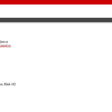
]nm.ru
.narod.ru
n, Blink 182