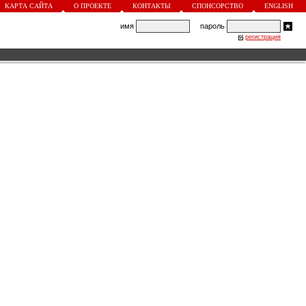
КАРТА САЙТА
О ПРОЕКТЕ
КОНТАКТЫ
СПОНСОРСТВО
ENGLISH
имя
пароль
регистрация