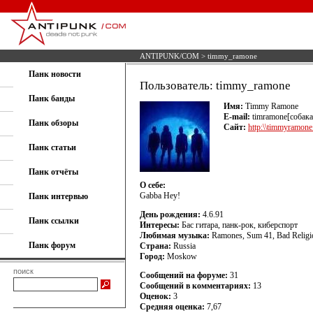
ANTIPUNK/COM
> timmy_ramone
Панк новости
Пользователь: timmy_ramone
Панк банды
Имя:
Timmy Ramone
E-mail:
timramone[собака
Панк обзоры
Сайт:
http:\\timmyramone
Панк статьи
Панк отчёты
О себе:
Gabba Hey!
Панк интервью
День рождения:
4.6.91
Панк ссылки
Интересы:
Бас гитара, панк-рок, киберспорт
Любимая музыка:
Ramones, Sum 41, Bad Religio
Панк форум
Страна:
Russia
Город:
Moskow
поиск
Сообщений на форуме:
31
Сообщений в комментариях:
13
Оценок:
3
Средняя оценка:
7,67