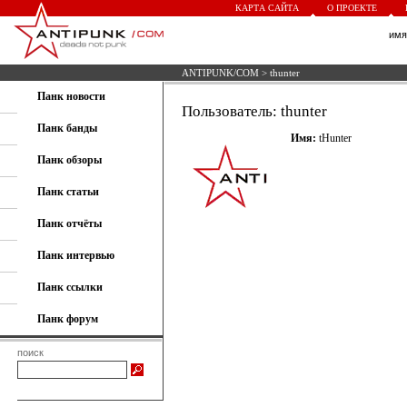
КАРТА САЙТА
О ПРОЕКТЕ
им
ANTIPUNK/COM
> thunter
Панк новости
Пользователь: thunter
Панк банды
Имя:
tHunter
Панк обзоры
Панк статьи
Панк отчёты
Панк интервью
Панк ссылки
Панк форум
поиск