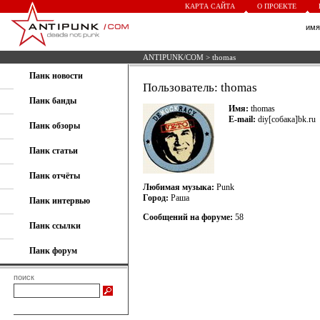
КАРТА САЙТА
О ПРОЕКТЕ
им
ANTIPUNK/COM
> thomas
Панк новости
Пользователь: thomas
Панк банды
Имя:
thomas
E-mail:
diy[собака]bk.ru
Панк обзоры
Панк статьи
Панк отчёты
Любимая музыка:
Punk
Город:
Раша
Панк интервью
Сообщений на форуме:
58
Панк ссылки
Панк форум
поиск