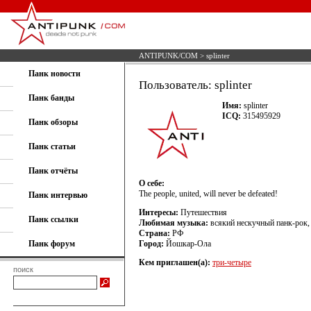
ANTIPUNK/COM
> splinter
Панк новости
Пользователь: splinter
Панк банды
Имя:
splinter
ICQ:
315495929
Панк обзоры
Панк статьи
Панк отчёты
О себе:
The people, united, will never be defeated!
Панк интервью
Интересы:
Путешествия
Панк ссылки
Любимая музыка:
всякий нескучный панк-рок, 
Страна:
РФ
Панк форум
Город:
Йошкар-Ола
Кем приглашен(а):
три-четыре
поиск