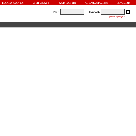
КАРТА САЙТА
О ПРОЕКТЕ
КОНТАКТЫ
СПОНСОРСТВО
ENGLISH
имя
пароль
регистрация