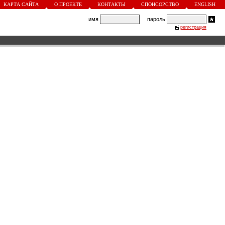
КАРТА САЙТА
О ПРОЕКТЕ
КОНТАКТЫ
СПОНСОРСТВО
ENGLISH
имя
пароль
регистрация