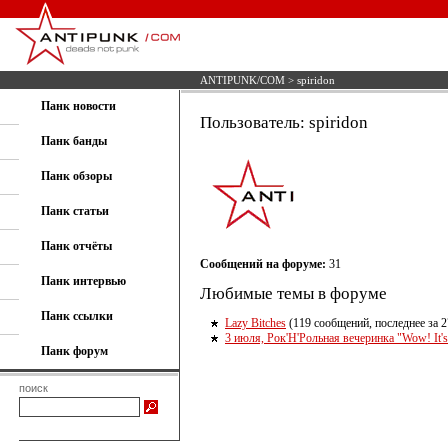
ANTIPUNK/COM
> spiridon
Панк новости
Пользователь: spiridon
Панк банды
Панк обзоры
Панк статьи
Панк отчёты
Сообщений на форуме:
31
Панк интервью
Любимые темы в форуме
Панк ссылки
Lazy Bitches
(119 сообщений, последнее за 2
3 июля, Рок'Н'Рольная вечеринка "Wow! It's
Панк форум
поиск