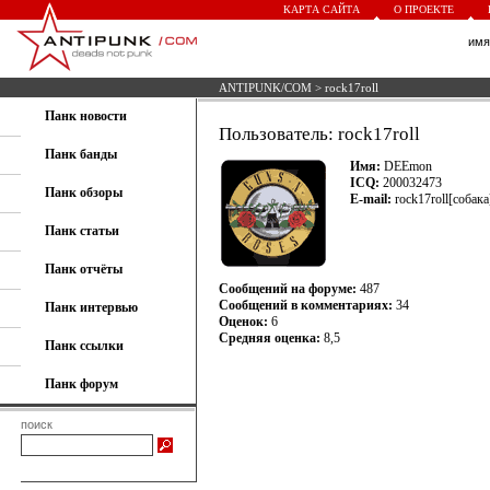
КАРТА САЙТА
О ПРОЕКТЕ
им
ANTIPUNK/COM
> rock17roll
Панк новости
Пользователь: rock17roll
Панк банды
Имя:
DEEmon
ICQ:
200032473
Панк обзоры
E-mail:
rock17roll[собака
Панк статьи
Панк отчёты
Сообщений на форуме:
487
Сообщений в комментариях:
34
Панк интервью
Оценок:
6
Средняя оценка:
8,5
Панк ссылки
Панк форум
поиск