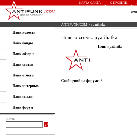
КАРТА САЙТА
О ПРОЕКТЕ
им
ANTIPUNK/COM
> pyatihatka
Панк новости
Пользователь: pyatihatka
Панк банды
Имя:
Pyatihatka
Панк обзоры
Панк статьи
Панк отчёты
Сообщений на форуме:
3
Панк интервью
Панк ссылки
Панк форум
поиск