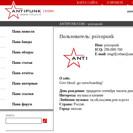
КАРТА САЙТА
О ПРОЕКТЕ
им
ANTIPUNK/COM
> psixopunk
Панк новости
Пользователь: psixopunk
Панк банды
Имя:
psixopunk
ICQ:
299-009-760
Панк обзоры
E-mail:
emgrl[собака]yan
Панк статьи
Панк отчёты
О себе:
Give blood -go snowboarding!
Панк интервью
День рождения:
тридцатое сентября тысяча дев
Панк ссылки
Интересы:
музыка и катание
Любимая музыка:
хк,ой,ска,панк,рок-н-ролл
Панк форум
Страна:
Россия
Город:
moscau
поиск