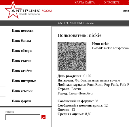
КАРТА САЙТА
О ПРОЕКТЕ
им
ANTIPUNK/COM
> nickie
Панк новости
Пользователь: nickie
Панк банды
Имя:
nickie
E-mail:
nickie.nofx[собака
Панк обзоры
Панк статьи
Панк отчёты
День рождения:
01.02.
Интересы:
Футбол, музыка, игра в группе
Панк интервью
Любимая музыка:
Punk Rock, Pop-Punk, Folk-
Страна:
Россия
Панк ссылки
Город:
Санкт-Петербург
Панк форум
Сообщений на форуме:
36
Сообщений в комментариях:
12
Оценок:
13
поиск
Средняя оценка:
8,69