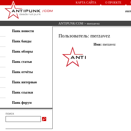
КАРТА САЙТА
О ПРОЕКТЕ
им
ANTIPUNK/COM
> merzavez
Панк новости
Пользователь: merzavez
Панк банды
Имя:
merzavez
Панк обзоры
Панк статьи
Панк отчёты
Панк интервью
Панк ссылки
Панк форум
поиск