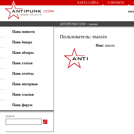
КАРТА САЙТА
О ПРОЕКТЕ
им
ANTIPUNK/COM
> massio
Панк новости
Пользователь: massio
Панк банды
Имя:
massio
Панк обзоры
Панк статьи
Панк отчёты
Панк интервью
Панк ссылки
Панк форум
поиск