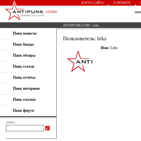
КАРТА САЙТА
О ПРОЕКТЕ
им
ANTIPUNK/COM
> leks
Панк новости
Пользователь: leks
Панк банды
Имя:
Leks
Панк обзоры
Панк статьи
Панк отчёты
Панк интервью
Панк ссылки
Панк форум
поиск