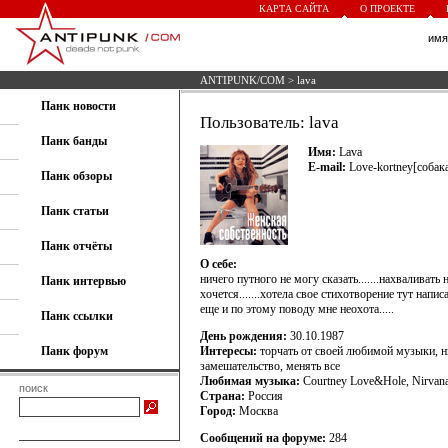
КАРТА САЙТА
О ПРОЕКТЕ
им
ANTIPUNK/COM
> lava
Панк новости
Пользователь: lava
Панк банды
Имя:
Lava
E-mail:
Love-kortney[собака
Панк обзоры
Панк статьи
Панк отчёты
О себе:
ничего путного не могу сказать.......нахваливать
Панк интервью
хочется.......хотела свое стихотворение тут напи
еще и по этому поводу мне неохота.....
Панк ссылки
День рождения:
30.10.1987
Панк форум
Интересы:
торчать от своей любимой музыки, нич
замешательство, менять все
Любимая музыка:
Courtney Love&Hole, Nirvana
поиск
Страна:
Россия
Город:
Москва
Сообщений на форуме:
284