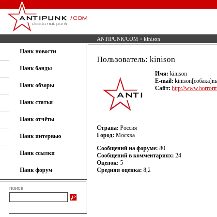
ANTIPUNK/COM
> kinison
Панк новости
Пользователь: kinison
Панк банды
Имя:
kinison
E-mail:
kinison[собака]ma
Панк обзоры
Сайт:
http://www.horrorm
Панк статьи
Панк отчёты
Страна:
Россия
Город:
Москва
Панк интервью
Сообщений на форуме:
80
Панк ссылки
Сообщений в комментариях:
24
Оценок:
5
Панк форум
Средняя оценка:
8,2
поиск