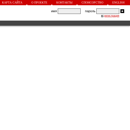
КАРТА САЙТА
О ПРОЕКТЕ
КОНТАКТЫ
СПОНСОРСТВО
ENGLISH
имя
пароль
регистрация