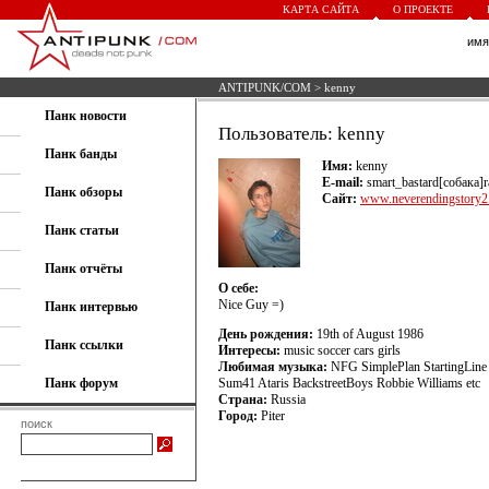
КАРТА САЙТА
О ПРОЕКТЕ
им
ANTIPUNK/COM
> kenny
Панк новости
Пользователь: kenny
Панк банды
Имя:
kenny
E-mail:
smart_bastard[собака]r
Панк обзоры
Сайт:
www.neverendingstory2.
Панк статьи
Панк отчёты
О себе:
Nice Guy =)
Панк интервью
День рождения:
19th of August 1986
Панк ссылки
Интересы:
music soccer cars girls
Любимая музыка:
NFG SimplePlan StartingLine
Панк форум
Sum41 Ataris BackstreetBoys Robbie Williams etc
Страна:
Russia
Город:
Piter
поиск