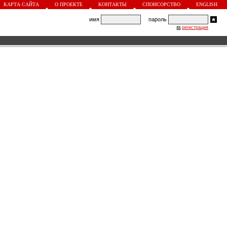
КАРТА САЙТА
О ПРОЕКТЕ
КОНТАКТЫ
СПОНСОРСТВО
ENGLISH
имя
пароль
регистрация