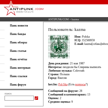
ANTIPUNK/COM
> kazma
Панк новости
Пользователь: kazma
Панк банды
Имя:
Polska
ICQ:
352500959
Панк обзоры
E-mail:
kazma[собака]inbox
Панк статьи
Панк отчёты
День рождения:
21 мая 1987
Интересы:
пиздюли бы Спирины выписать
Панк интервью
Любимая музыка:
Colovrath
Страна:
Польша
Панк ссылки
Город:
Вжесня
last.fm:
Pol-Ska
(Есть
вопросы
?)
Панк форум
Сообщений на форуме:
28
поиск
Сообщений в комментариях:
13
Оценок:
2
Средняя оценка:
9