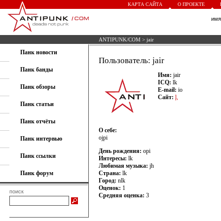
КАРТА САЙТА
О ПРОЕКТЕ
им
ANTIPUNK/COM
> jair
Панк новости
Пользователь: jair
Панк банды
Имя:
jair
ICQ:
lk
Панк обзоры
E-mail:
io
Сайт:
l,
Панк статьи
Панк отчёты
О себе:
ojpi
Панк интервью
День рождения:
opi
Панк ссылки
Интересы:
lk
Любимая музыка:
jh
Панк форум
Страна:
lk
Город:
nlk
Оценок:
1
поиск
Средняя оценка:
3