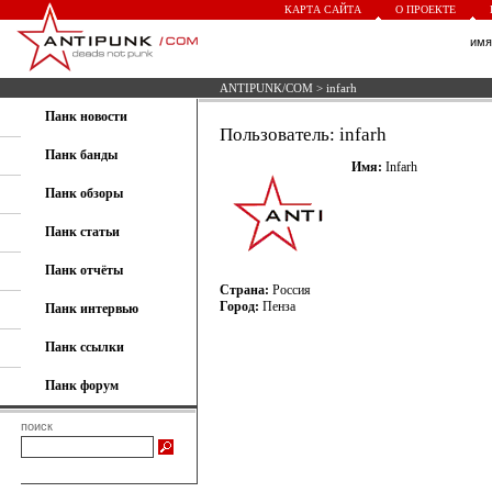
КАРТА САЙТА
О ПРОЕКТЕ
им
ANTIPUNK/COM
> infarh
Панк новости
Пользователь: infarh
Панк банды
Имя:
Infarh
Панк обзоры
Панк статьи
Панк отчёты
Страна:
Россия
Город:
Пенза
Панк интервью
Панк ссылки
Панк форум
поиск