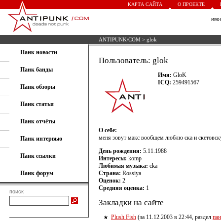
КАРТА САЙТА
О ПРОЕКТЕ
им
ANTIPUNK/COM
> glok
Панк новости
Пользователь: glok
Панк банды
Имя:
GloK
ICQ:
259491567
Панк обзоры
Панк статьи
Панк отчёты
О себе:
меня зовут макс вообщем люблю ска и скетовс
Панк интервью
День рождения:
5.11.1988
Панк ссылки
Интересы:
komp
Любимая музыка:
cka
Панк форум
Страна:
Rossiya
Оценок:
2
Средняя оценка:
1
поиск
Закладки на сайте
Plush Fish
(за 11.12.2003 в 22:44, раздел
па