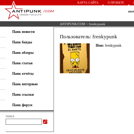
КАРТА САЙТА
О ПРОЕКТЕ
им
ANTIPUNK/COM
> frenkypunk
Панк новости
Пользователь: frenkypunk
Панк банды
Имя:
frenkypunk
Панк обзоры
Панк статьи
Панк отчёты
Панк интервью
Панк ссылки
Панк форум
поиск