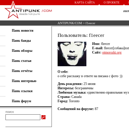
КАРТА САЙТА
О ПРОЕКТЕ
им
ANTIPUNK/COM
> f1eecer
Панк новости
Пользователь: f1eecer
Панк банды
Имя:
fleecer
E-mail:
fleecer[собака]nxt
Панк обзоры
Сайт:
otmorozki.org
Панк статьи
Панк отчёты
О себе:
о себе расскажу в ответе на письма с фото :))
Панк интервью
День рождения:
25 июня
Интересы:
безграничны
Панк ссылки
Любимая музыка:
единственно-правильная му
Страна:
Canada
Панк форум
Город:
Toronto
Сообщений на форуме:
87
поиск