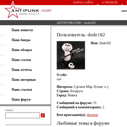
КАРТА САЙТА
О ПРОЕКТЕ
им
ANTIPUNK/COM
> dude182
Панк новости
Пользователь: dude182
Панк банды
Имя:
dude182
Панк обзоры
Панк статьи
Панк отчёты
О себе:
sxe
Панк интервью
Интересы:
Сделать Мир Лучше :о.)
Панк ссылки
Страна:
Беларусь
Город:
Минск
Панк форум
Сообщений на форуме:
31
Сообщений в комментариях:
2
поиск
Кем приглашен(а):
durumar
Любимые темы в форуме