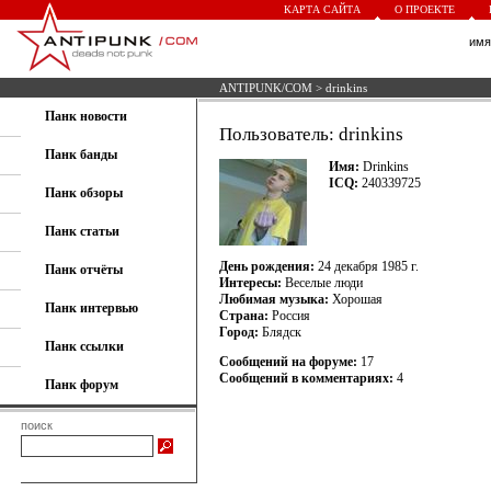
КАРТА САЙТА
О ПРОЕКТЕ
им
ANTIPUNK/COM
> drinkins
Панк новости
Пользователь: drinkins
Панк банды
Имя:
Drinkins
ICQ:
240339725
Панк обзоры
Панк статьи
День рождения:
24 декабря 1985 г.
Панк отчёты
Интересы:
Веселые люди
Любимая музыка:
Хорошая
Панк интервью
Страна:
Россия
Город:
Блядск
Панк ссылки
Сообщений на форуме:
17
Сообщений в комментариях:
4
Панк форум
поиск