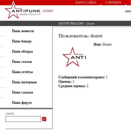
КАРТА САЙТА
О ПРОЕКТЕ
им
ANTIPUNK/COM
> donot
Панк новости
Пользователь: donot
Панк банды
Имя:
Donot
Панк обзоры
Панк статьи
Панк отчёты
Сообщений в комментариях:
1
Оценок:
1
Панк интервью
Средняя оценка:
2
Панк ссылки
Панк форум
поиск