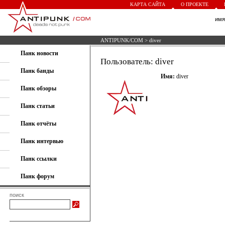
КАРТА САЙТА
О ПРОЕКТЕ
им
ANTIPUNK/COM
> diver
Панк новости
Пользователь: diver
Панк банды
Имя:
diver
Панк обзоры
Панк статьи
Панк отчёты
Панк интервью
Панк ссылки
Панк форум
поиск