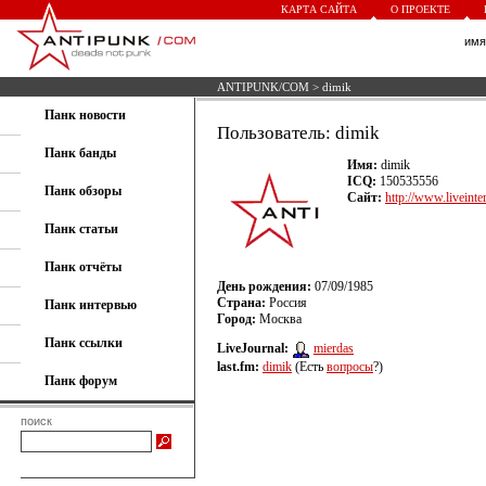
КАРТА САЙТА
О ПРОЕКТЕ
им
ANTIPUNK/COM
> dimik
Панк новости
Пользователь: dimik
Панк банды
Имя:
dimik
ICQ:
150535556
Панк обзоры
Сайт:
http://www.liveinte
Панк статьи
Панк отчёты
День рождения:
07/09/1985
Страна:
Россия
Панк интервью
Город:
Москва
Панк ссылки
LiveJournal:
mierdas
last.fm:
dimik
(Есть
вопросы
?)
Панк форум
поиск