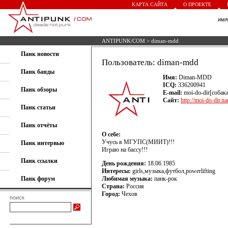
КАРТА САЙТА
О ПРОЕКТЕ
им
ANTIPUNK/COM
> diman-mdd
Панк новости
Пользователь: diman-mdd
Панк банды
Имя:
Diman-MDD
ICQ:
336200941
Панк обзоры
E-mail:
moi-do-dir[собака
Сайт:
http://moi-do-dir.na
Панк статьи
Панк отчёты
О себе:
Учусь в МГУПС(МИИТ)!!!
Панк интервью
Играю на бассу!!!
Панк ссылки
День рождения:
18.06.1985
Интересы:
girls,музыка,футбол,powerlifting
Панк форум
Любимая музыка:
панк-рок
Страна:
Россия
Город:
Чехов
поиск