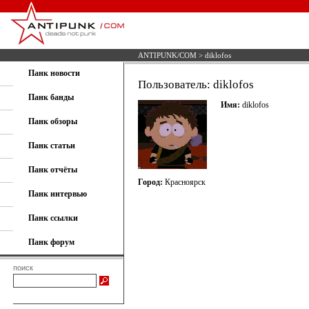
ANTIPUNK/COM
> diklofos
Панк новости
Пользователь: diklofos
Панк банды
Имя:
diklofos
Панк обзоры
Панк статьи
Панк отчёты
Город:
Красноярск
Панк интервью
Панк ссылки
Панк форум
поиск