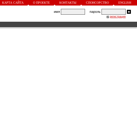
КАРТА САЙТА
О ПРОЕКТЕ
КОНТАКТЫ
СПОНСОРСТВО
ENGLISH
имя
пароль
регистрация