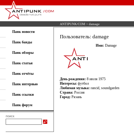
ANTIPUNK/COM
> damage
Панк новости
Пользователь: damage
Панк банды
Имя:
Damage
Панк обзоры
Панк статьи
Панк отчёты
День рождения:
8 июля 1975
Интересы:
футбол
Панк интервью
Любимая музыка:
rancid, soundgarden
Страна:
Россия
Панк ссылки
Город:
Рязань
Панк форум
поиск