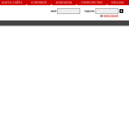
КАРТА САЙТА
О ПРОЕКТЕ
КОНТАКТЫ
СПОНСОРСТВО
ENGLISH
имя
пароль
регистрация