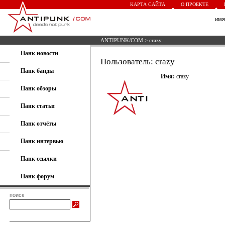
КАРТА САЙТА
О ПРОЕКТЕ
им
ANTIPUNK/COM
> crazy
Панк новости
Пользователь: crazy
Панк банды
Имя:
crazy
Панк обзоры
Панк статьи
Панк отчёты
Панк интервью
Панк ссылки
Панк форум
поиск