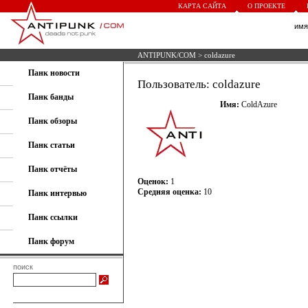
КАРТА САЙТА
О ПРОЕКТЕ
им
ANTIPUNK/COM
> coldazure
Панк новости
Пользователь: coldazure
Панк банды
Имя:
ColdAzure
Панк обзоры
Панк статьи
Панк отчёты
Оценок:
1
Средняя оценка:
10
Панк интервью
Панк ссылки
Панк форум
поиск