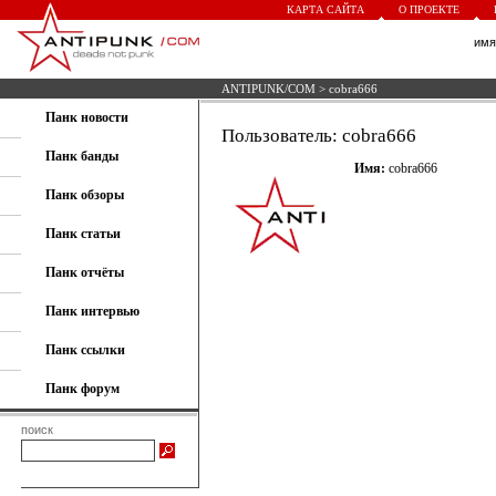
КАРТА САЙТА
О ПРОЕКТЕ
им
ANTIPUNK/COM
> cobra666
Панк новости
Пользователь: cobra666
Панк банды
Имя:
cobra666
Панк обзоры
Панк статьи
Панк отчёты
Панк интервью
Панк ссылки
Панк форум
поиск