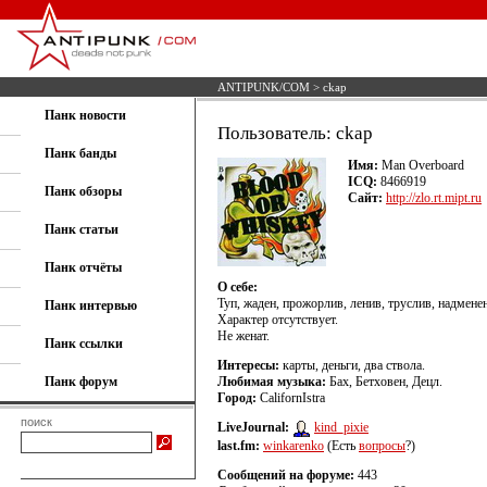
ANTIPUNK/COM
> ckap
Панк новости
Пользователь: ckap
Панк банды
Имя:
Man Overboard
ICQ:
8466919
Панк обзоры
Сайт:
http://zlo.rt.mipt.ru
Панк статьи
Панк отчёты
О себе:
Туп, жаден, прожорлив, ленив, труслив, надменен
Панк интервью
Характер отсутствует.
Не женат.
Панк ссылки
Интересы:
карты, деньги, два ствола.
Панк форум
Любимая музыка:
Бах, Бетховен, Децл.
Город:
CalifornIstra
поиск
LiveJournal:
kind_pixie
last.fm:
winkarenko
(Есть
вопросы
?)
Сообщений на форуме:
443