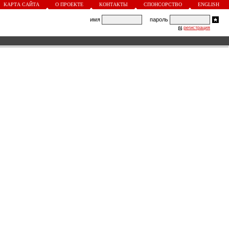
КАРТА САЙТА
О ПРОЕКТЕ
КОНТАКТЫ
СПОНСОРСТВО
ENGLISH
имя
пароль
регистрация