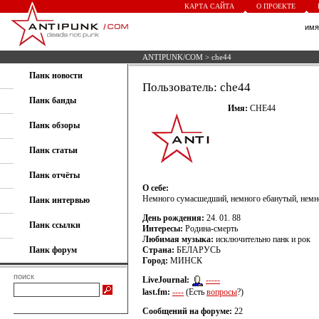
КАРТА САЙТА
О ПРОЕКТЕ
им
ANTIPUNK/COM
> che44
Панк новости
Пользователь: che44
Панк банды
Имя:
CHE44
Панк обзоры
Панк статьи
Панк отчёты
О себе:
Немного сумасшедший, немного ебанутый, немн
Панк интервью
День рождения:
24. 01. 88
Панк ссылки
Интересы:
Родина-смерть
Любимая музыка:
исключительно панк и рок
Панк форум
Страна:
БЕЛАРУСЬ
Город:
МИНСК
поиск
LiveJournal:
-----
last.fm:
----
(Есть
вопросы
?)
Сообщений на форуме:
22