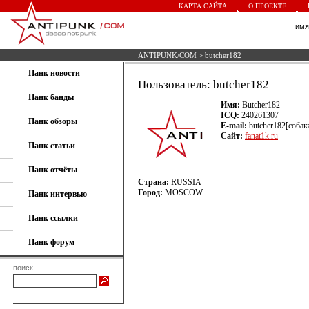
КАРТА САЙТА
О ПРОЕКТЕ
им
ANTIPUNK/COM
> butcher182
Панк новости
Пользователь: butcher182
Панк банды
Имя:
Butcher182
ICQ:
240261307
Панк обзоры
E-mail:
butcher182[собака]
Сайт:
fanat1k.ru
Панк статьи
Панк отчёты
Страна:
RUSSIA
Город:
MOSCOW
Панк интервью
Панк ссылки
Панк форум
поиск