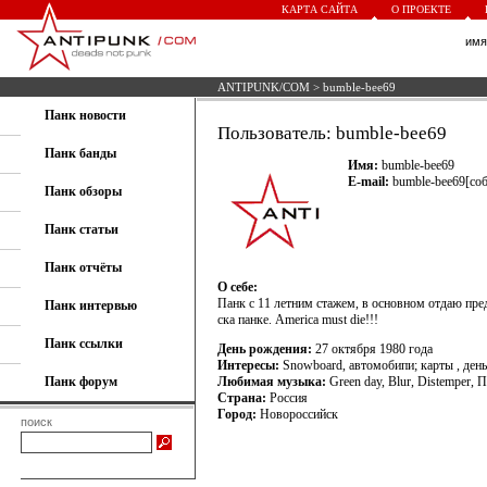
КАРТА САЙТА
О ПРОЕКТЕ
им
ANTIPUNK/COM
> bumble-bee69
Панк новости
Пользователь: bumble-bee69
Панк банды
Имя:
bumble-bee69
E-mail:
bumble-bee69[соб
Панк обзоры
Панк статьи
Панк отчёты
О себе:
Панк с 11 летним стажем, в основном отдаю пре
Панк интервью
ска панке. America must die!!!
Панк ссылки
День рождения:
27 октября 1980 года
Интересы:
Snowboard, автомобипи; карты , ден
Панк форум
Любимая музыка:
Green day, Blur, Distemper, П
Страна:
Россия
Город:
Новороссийск
поиск