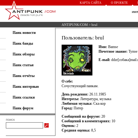
КАРТА САЙТА
О ПРОЕКТЕ
им
ANTIPUNK/COM
> brul
Панк новости
Пользователь: brul
Панк банды
Имя:
Bamse
Почетное звание:
Тупое
Панк обзоры
E-mail:
ddzr[собака]mail.
Панк статьи
Панк отчёты
О себе:
Сочуствующий панкам.
Панк интервью
День рождения:
26.11.1985
Панк ссылки
Интересы:
Литература, музыка
Любимая музыка:
Ска-кор
Панк форум
Город:
Питер
Сообщений на форуме:
20
поиск
Сообщений в комментариях:
10
Оценок:
2
Средняя оценка:
8,5