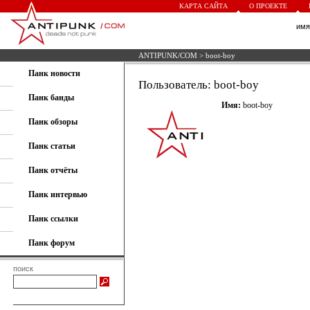
КАРТА САЙТА
О ПРОЕКТЕ
им
ANTIPUNK/COM
> boot-boy
Панк новости
Пользователь: boot-boy
Панк банды
Имя:
boot-boy
Панк обзоры
Панк статьи
Панк отчёты
Панк интервью
Панк ссылки
Панк форум
поиск