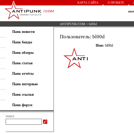
КАРТА САЙТА
О ПРОЕКТЕ
им
ANTIPUNK/COM
> bl00d
Панк новости
Пользователь: bl00d
Панк банды
Имя:
bl00d
Панк обзоры
Панк статьи
Панк отчёты
Панк интервью
Панк ссылки
Панк форум
поиск