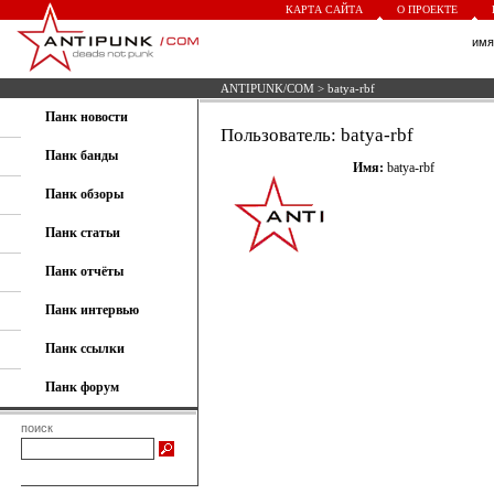
КАРТА САЙТА
О ПРОЕКТЕ
им
ANTIPUNK/COM
> batya-rbf
Панк новости
Пользователь: batya-rbf
Панк банды
Имя:
batya-rbf
Панк обзоры
Панк статьи
Панк отчёты
Панк интервью
Панк ссылки
Панк форум
поиск