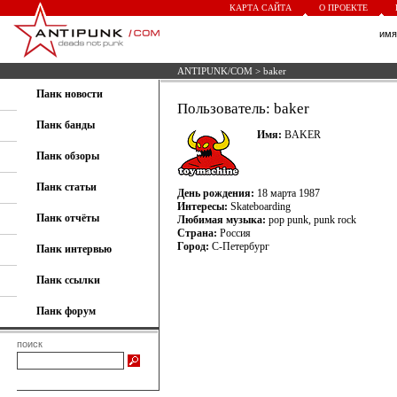
КАРТА САЙТА
О ПРОЕКТЕ
им
ANTIPUNK/COM
> baker
Панк новости
Пользователь: baker
Панк банды
Имя:
BAKER
Панк обзоры
Панк статьи
День рождения:
18 марта 1987
Интересы:
Skateboarding
Панк отчёты
Любимая музыка:
pop punk, punk rock
Страна:
Россия
Город:
С-Петербург
Панк интервью
Панк ссылки
Панк форум
поиск