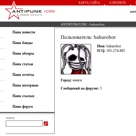
КАРТА САЙТА
О ПРОЕКТЕ
им
ANTIPUNK/COM
> babarobot
Панк новости
Пользователь: babarobot
Панк банды
Имя:
babarobot
ICQ:
195-274-885
Панк обзоры
Панк статьи
Панк отчёты
Город:
минск
Панк интервью
Сообщений на форуме:
3
Панк ссылки
Панк форум
поиск