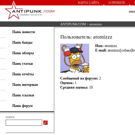
КАРТА САЙТА
О ПРОЕКТЕ
им
ANTIPUNK/COM
> atomizzz
Панк новости
Пользователь: atomizzz
Панк банды
Имя:
atomizzz
E-mail:
atomizzz[собака]h
Панк обзоры
Панк статьи
Панк отчёты
Сообщений на форуме:
2
Оценок:
1
Панк интервью
Средняя оценка:
10
Панк ссылки
Панк форум
поиск