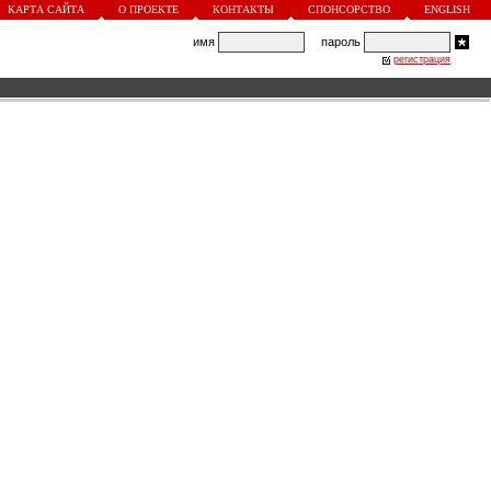
КАРТА САЙТА
О ПРОЕКТЕ
КОНТАКТЫ
СПОНСОРСТВО
ENGLISH
имя
пароль
регистрация