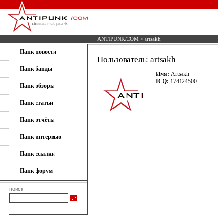
ANTIPUNK/COM
> artsakh
Панк новости
Пользователь: artsakh
Панк банды
Имя:
Artsakh
ICQ:
174124500
Панк обзоры
Панк статьи
Панк отчёты
Панк интервью
Панк ссылки
Панк форум
поиск