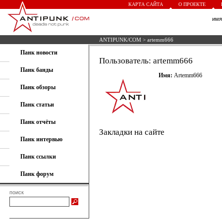
КАРТА САЙТА
О ПРОЕКТЕ
им
ANTIPUNK/COM
> artemm666
Панк новости
Пользователь: artemm666
Панк банды
Имя:
Artemm666
Панк обзоры
Панк статьи
Панк отчёты
Закладки на сайте
Панк интервью
Панк ссылки
Панк форум
поиск