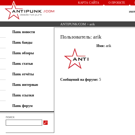
КАРТА САЙТА
О ПРОЕКТЕ
им
ANTIPUNK/COM
> arik
Панк новости
Пользователь: arik
Панк банды
Имя:
arik
Панк обзоры
Панк статьи
Панк отчёты
Сообщений на форуме:
5
Панк интервью
Панк ссылки
Панк форум
поиск