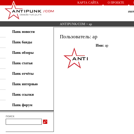
КАРТА САЙТА
О ПРОЕКТЕ
им
ANTIPUNK/COM
> ap
Панк новости
Пользователь: ap
Панк банды
Имя:
ap
Панк обзоры
Панк статьи
Панк отчёты
Панк интервью
Панк ссылки
Панк форум
поиск