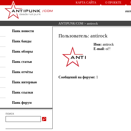
КАРТА САЙТА
О ПРОЕКТЕ
им
ANTIPUNK/COM
> antirock
Панк новости
Пользователь: antirock
Панк банды
Имя:
antirock
E-mail:
oi!!
Панк обзоры
Панк статьи
Панк отчёты
Сообщений на форуме:
1
Панк интервью
Панк ссылки
Панк форум
поиск